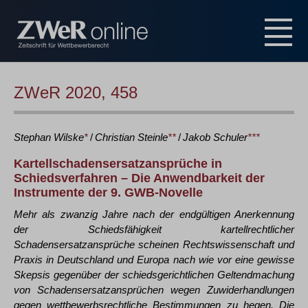
ZWeR 2020, 458
Stephan
Wilske
*
/
Christian
Steinle
**
/
Jakob
Schuler
***
Kartellschadensersatzansprüche in
Schiedsverfahren – Die Anwendbarkeit der
Instrumente der 9. GWB-Novelle
Mehr als zwanzig Jahre nach der endgültigen Anerkennung
der Schiedsfähigkeit kartellrechtlicher
Schadensersatzansprüche scheinen Rechtswissenschaft und
Praxis in Deutschland und Europa nach wie vor eine gewisse
Skepsis gegenüber der schiedsgerichtlichen Geltendmachung
von Schadensersatzansprüchen wegen Zuwiderhandlungen
gegen wettbewerbsrechtliche Bestimmungen zu hegen. Die