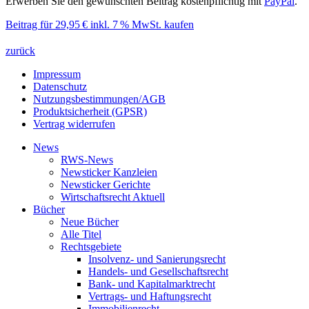
Erwerben Sie den gewünschten Beitrag kostenpflichtig mit
PayPal
.
Beitrag für 29,95 € inkl. 7 % MwSt. kaufen
zurück
Impressum
Datenschutz
Nutzungsbestimmungen/AGB
Produktsicherheit (GPSR)
Vertrag widerrufen
News
RWS-News
Newsticker Kanzleien
Newsticker Gerichte
Wirtschaftsrecht Aktuell
Bücher
Neue Bücher
Alle Titel
Rechtsgebiete
Insolvenz- und Sanierungsrecht
Handels- und Gesellschaftsrecht
Bank- und Kapitalmarktrecht
Vertrags- und Haftungsrecht
Immobilienrecht