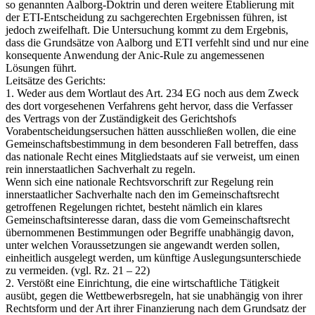
so genannten Aalborg-Doktrin und deren weitere Etablierung mit
der ETI-Entscheidung zu sachgerechten Ergebnissen führen, ist
jedoch zweifelhaft. Die Untersuchung kommt zu dem Ergebnis,
dass die Grundsätze von Aalborg und ETI verfehlt sind und nur eine
konsequente Anwendung der Anic-Rule zu angemessenen
Lösungen führt.
Leitsätze des Gerichts:
1. Weder aus dem Wortlaut des Art. 234 EG noch aus dem Zweck
des dort vorgesehenen Verfahrens geht hervor, dass die Verfasser
des Vertrags von der Zuständigkeit des Gerichtshofs
Vorabentscheidungsersuchen hätten ausschließen wollen, die eine
Gemeinschaftsbestimmung in dem besonderen Fall betreffen, dass
das nationale Recht eines Mitgliedstaats auf sie verweist, um einen
rein innerstaatlichen Sachverhalt zu regeln.
Wenn sich eine nationale Rechtsvorschrift zur Regelung rein
innerstaatlicher Sachverhalte nach den im Gemeinschaftsrecht
getroffenen Regelungen richtet, besteht nämlich ein klares
Gemeinschaftsinteresse daran, dass die vom Gemeinschaftsrecht
übernommenen Bestimmungen oder Begriffe unabhängig davon,
unter welchen Voraussetzungen sie angewandt werden sollen,
einheitlich ausgelegt werden, um künftige Auslegungsunterschiede
zu vermeiden. (vgl. Rz. 21 – 22)
2. Verstößt eine Einrichtung, die eine wirtschaftliche Tätigkeit
ausübt, gegen die Wettbewerbsregeln, hat sie unabhängig von ihrer
Rechtsform und der Art ihrer Finanzierung nach dem Grundsatz der