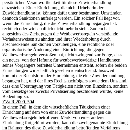
persönlichen Verantwortlichkeit für diese Zuwiderhandlung
einzustehen. Einer Einrichtung, die nicht Urheberin der
Zuwiderhandlung ist, können dafür unter bestimmten Umständen
dennoch Sanktionen auferlegt werden. Ein solcher Fall liegt vor,
wenn die Einrichtung, die die Zuwiderhandlung begangen hat,
rechtlich oder wirtschaftlich nicht mehr besteht. Zudem hat
angesichts des Ziels, gegen die Wettbewerbsregeln verstoßende
Verhaltensweisen zu ahnden und ihrer Wiederholung durch
abschreckende Sanktionen vorzubeugen, eine rechtliche oder
organisatorische Änderung einer Einrichtung, die gegen
Wettbewerbsregeln verstoßen hat, nicht zwingend zur Folge, dass
ein neues, von der Haftung für wettbewerbswidrige Handlungen
seines Vorgängers befreites Unternehmen entsteht, sofern die beiden
Einrichtungen wirtschaftlich gesehen identisch sind. Insoweit
kommt der Rechtsform der Einrichtung, die eine Zuwiderhandlung
begangen hat, und der ihres Rechtsnachfolgers sowie dem Umstand,
dass eine Übertragung von Tätigkeiten nicht von Einzelnen, sondern
vom Gesetzgeber zwecks Privatisierung beschlossen wurde, keine
Bedeutung zu.
ZWeR 2009, 504
In einem Fall, in dem die wirtschaftlichen Tätigkeiten einer
Einrichtung auf dem von einer Zuwiderhandlung gegen die
Wettbewerbsregeln betroffenen Markt von einer anderen
Einrichtung fortgeführt wurden, kann die zweitgenannte Einrichtung
im Rahmen des diese Zuwiderhandlung betreffenden Verfahrens