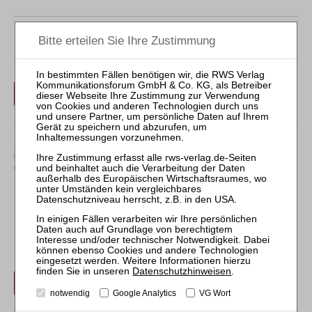
Der Inhalt dieses Beitrags ist nicht frei verfügbar.
Für Abonnenten ist der Zugang zu Aufsätzen und
Rechtsprechung frei.
Login
Sollten Sie über kein Abonnement verfügen, können Sie
den gewünschten Beitrag trotzdem kostenpflichtig
erwerben:
Erwerben Sie den gewünschten Beitrag kostenpflichtig per
Rechnung.
Datenschutzhinweisen
.
Beitrag für 29,95 € inkl. 7 % MwSt. kaufen
notwendig
Google Analytics
VG Wort