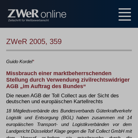
ZWeR 2005, 359
Guido
Kordel
*
Missbrauch einer marktbeherrschenden
Stellung durch Verwendung zivilrechtswidriger
AGB „im Auftrag des Bundes“
Die neuen AGB der Toll Collect aus der Sicht des
deutschen und europäischen Kartellrechts
18 Mitgliedsverbände des Bundesverbands Güterkraftverkehr
Logistik und Entsorgung (BGL) haben zusammen mit 14
europäischen Transport- und Logistikverbänden vor dem
Landgericht Düsseldorf Klage gegen die Toll Collect GmbH mit
dem Vorwurf er-hoben, sie missbrauche durch die