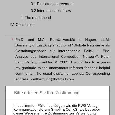
3.1 Plurilateral agreement
3.2 International soft law
4. The road ahead
IV. Conclusion
*
Ph.D. and M.A., FernUniversität in Hagen, LL.M.
University of East Anglia, author of “Globale Netzwerke als
Gestaltungschance für internationale Politik – Eine
Analyse des International Competition Network'', Peter
Lang Verlag, Frankfurt/M. 2009. I would like to express
my gratitude to the anonymous referees for their helpful
comments. The usual disclaimer applies. Corresponding
address: kimthem_do@hotmail.com
Der Inhalt dieses Beitrags ist nicht frei verfügbar.
Für Abonnenten ist der Zugang zu Aufsätzen und
Rechtsprechung frei.