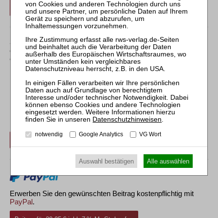
Login
Sollten Sie über kein Abonnement verfügen, können Sie
den gewünschten Beitrag trotzdem kostenpflichtig
erwerben:
Erwerben Sie den gewünschten Beitrag kostenpflichtig per
Datenschutzhinweisen
.
Rechnung.
notwendig
Google Analytics
VG Wort
Beitrag für 29,95 € inkl. 7 % MwSt. kaufen
Auswahl bestätigen
Alle auswählen
Erwerben Sie den gewünschten Beitrag kostenpflichtig mit
PayPal
.