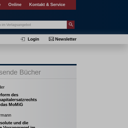
e
Online
Kontakt & Service
Login
Newsletter
sende Bücher
der
eform des
apitalersatzrechts
 das MoMiG
ermann
solute und die
ve Vorrangregel im