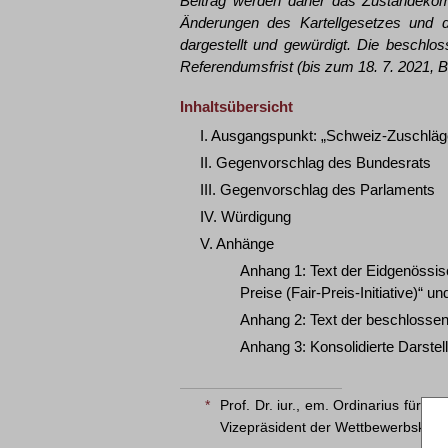
Beitrag werden daher das Zustandeko
Änderungen des Kartellgesetzes und 
dargestellt und gewürdigt. Die beschl
Referendumsfrist (bis zum 18. 7. 2021, BB
Inhaltsübersicht
I. Ausgangspunkt: „Schweiz-Zuschläge“
II. Gegenvorschlag des Bundesrats
III. Gegenvorschlag des Parlaments
IV. Würdigung
V. Anhänge
Anhang 1: Text der Eidgenössisch
Preise (Fair-Preis-Initiative)“ u
Anhang 2: Text der beschloss
Anhang 3: Konsolidierte Darst
*
Prof. Dr. iur., em. Ordinarius für Pr
Vizepräsident der Wettbewerbskom