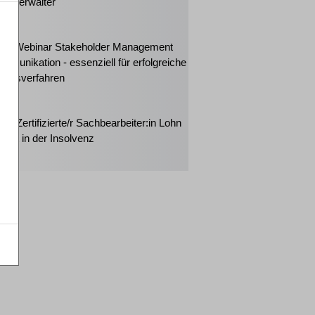
enzverwalter
2026
ker-Webinar Stakeholder Management
mmunikation - essenziell für erfolgreiche
ungsverfahren
2026
rt: Zertifizierte/r Sachbearbeiter:in Lohn
halt in der Insolvenz