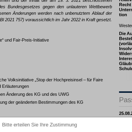
mmen und der Inhalt der am 19. 3. 2021 beschlossenen
Recht
des Bundesgesetzes gegen den unlauteren Wettbewerb
Unter
ossenen Änderungen werden nach unbenutztem Ablauf der
tion
l 2021 757) voraussichtlich im Jahr 2022 in Kraft gesetzt.
Weste
Die A
Beste
 und Fair-Preis-Initiative
(vorlä
Insolv
Widers
Inter
Gläub
Schul
e Volksinitiative „Stop der Hochpreisinsel – für Faire
nd Erläuterungen
enen Änderung des KG und des UWG
Pas
ellung der geänderten Bestimmungen des KG
25.08.
ivat-, Wirtschafts- und Europarecht an der Universität Zürich,
Prakti
mission 1995 – 2007
Zulass