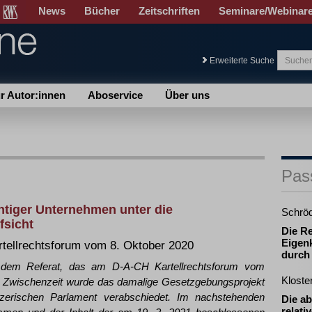
News
Bücher
Zeitschriften
Seminare/Webinar
Erweiterte Suche
r Autor:innen
Aboservice
Über uns
Pas
htiger Unternehmen unter die
Schrö
fsicht
Die R
Eigenk
tellrechtsforum vom 8. Oktober 2020
durch
f dem Referat, das am D-A-CH Kartellrechtsforum vom
Klost
der Zwischenzeit wurde das damalige Gesetzgebungsprojekt
zerischen Parlament verabschiedet. Im nachstehenden
Die ab
relati