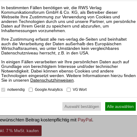
Insolv
der Wyss AG
25.11.
Prakti
rfügbar.
und Ko
Sanier
zen und Rechtsprechung frei.
09.11.
Frankfu
und Ge
fügen, können Sie den gewünschten Beitrag trotzdem
Datenschutzhinweisen
.
ewünschten Beitrag kostenpflichtig per Rechnung.
notwendig
Google Analytics
VG Wort
inkl. 7 % MwSt. kaufen
Auswahl bestätigen
Alle auswählen
ewünschten Beitrag kostenpflichtig mit
PayPal
.
inkl. 7 % MwSt. kaufen