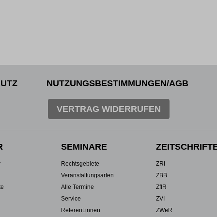
UTZ
NUTZUNGSBESTIMMUNGEN/AGB
VERTRAG WIDERRUFEN
R
SEMINARE
ZEITSCHRIFT
r
Rechtsgebiete
ZRI
Veranstaltungsarten
ZBB
te
Alle Termine
ZfIR
Service
ZVI
Referent:innen
ZWeR