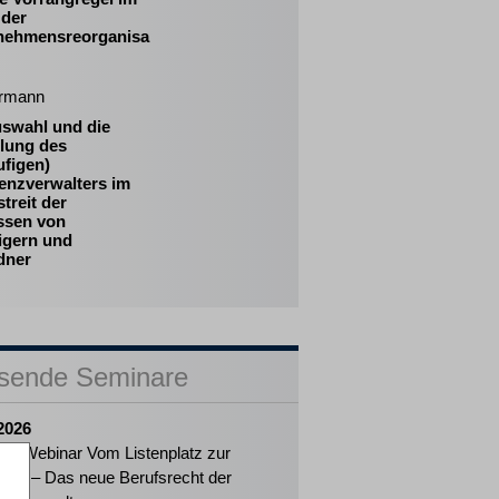
 der
nehmensreorganisa
rmann
uswahl und die
llung des
ufigen)
enzverwalters im
treit der
essen von
igern und
dner
sende Seminare
2026
ker-Webinar Vom Listenplatz zur
ung – Das neue Berufsrecht der