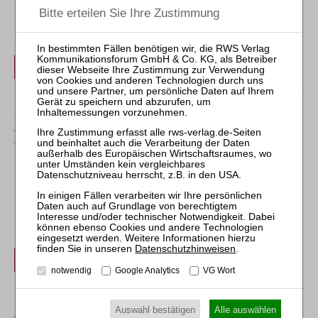
Der Inhalt dieses Beitrags ist nicht frei verfügbar.
Für Abonnenten ist der Zugang zu Aufsätzen und
Rechtsprechung frei.
Login
Sollten Sie über kein Abonnement verfügen, können Sie
den gewünschten Beitrag trotzdem kostenpflichtig
erwerben:
Erwerben Sie den gewünschten Beitrag kostenpflichtig per
Rechnung.
Datenschutzhinweisen
.
Beitrag für 29,95 € inkl. 7 % MwSt. kaufen
notwendig
Google Analytics
VG Wort
Auswahl bestätigen
Alle auswählen