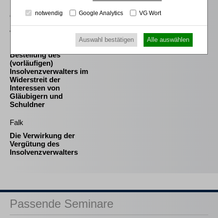
Eigenkapitalersatzrechts
notwendig
Google Analytics
VG Wort
durch das MoMiG
Westermann
Auswahl bestätigen
Alle auswählen
Die Auswahl und die
Bestellung des
(vorläufigen)
Insolvenzverwalters im
Widerstreit der
Interessen von
Gläubigern und
Schuldner
Falk
Die Verwirkung der
Vergütung des
Insolvenzverwalters
Passende Seminare