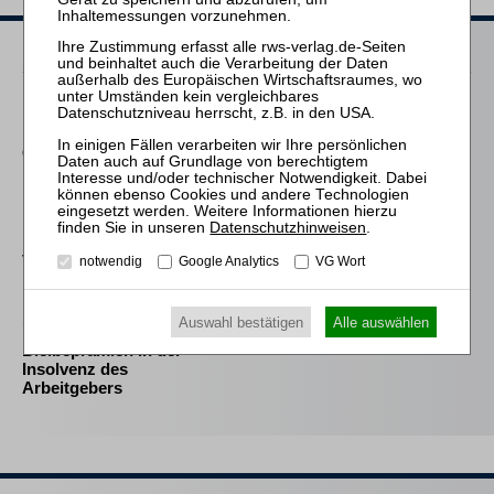
Passende Bücher
Fröhlich
Der selbstständig tätige
Globalzedent in der
Insolvenz
Lüke
Datenschutzhinweisen
.
Persönliche Haftung des
Verwalters in der
notwendig
Google Analytics
VG Wort
Insolvenz
Steinhauser
Auswahl bestätigen
Alle auswählen
Bleibeprämien in der
Insolvenz des
Arbeitgebers