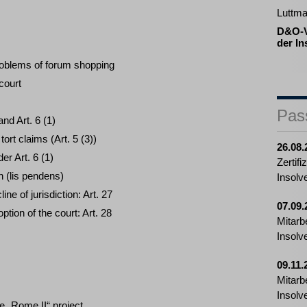
Luttma
D&O-V
der In
problems of forum shopping
court
Pas
 and Art. 6 (1)
 tort claims (Art. 5 (3))
26.08.
er Art. 6 (1)
Zertif
on (lis pendens)
Insolv
ne of jurisdiction: Art. 27
07.09.
option of the court: Art. 28
Mitarb
Insolv
09.11.
Mitarb
Insolv
he „Rome II“ project