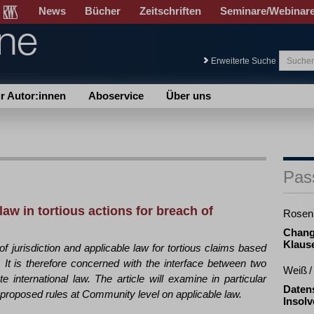
News
Bücher
Zeitschriften
Seminare/Webinar
Erweiterte Suche
r Autor:innen
Aboservice
Über uns
Pas
law in tortious actions for breach of
Rosen
Chang
Klause
of jurisdiction and applicable law for tortious claims based
. It is therefore concerned with the interface between two
Weiß /
e international law. The article will examine in particular
Datens
 proposed rules at Community level on applicable law.
Insolv