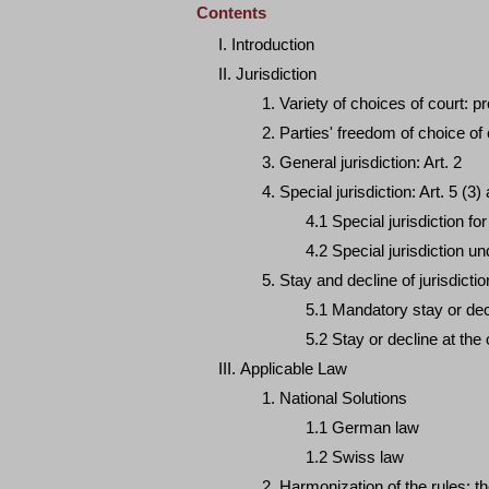
Contents
I. Introduction
II. Jurisdiction
1. Variety of choices of court: 
2. Parties' freedom of choice of 
3. General jurisdiction: Art. 2
4. Special jurisdiction: Art. 5 (3)
4.1 Special jurisdiction for
4.2 Special jurisdiction und
5. Stay and decline of jurisdicti
5.1 Mandatory stay or decli
5.2 Stay or decline at the 
III. Applicable Law
1. National Solutions
1.1 German law
1.2 Swiss law
2. Harmonization of the rules: t