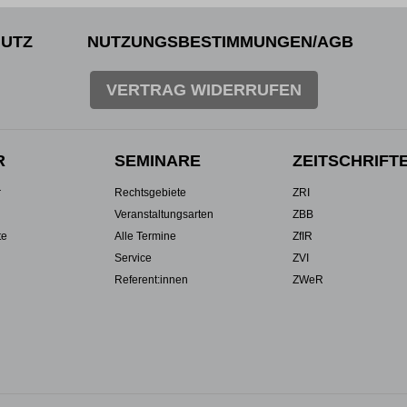
UTZ
NUTZUNGSBESTIMMUNGEN/AGB
VERTRAG WIDERRUFEN
R
SEMINARE
ZEITSCHRIFT
r
Rechtsgebiete
ZRI
Veranstaltungsarten
ZBB
te
Alle Termine
ZfIR
Service
ZVI
Referent:innen
ZWeR