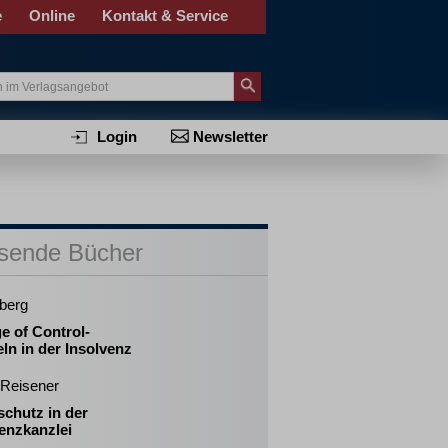
e
Online
Kontakt & Service
Login
Newsletter
sende Bücher
berg
e of Control-
ln in der Insolvenz
 Reisener
chutz in der
enzkanzlei