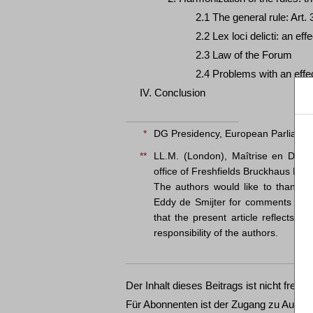
2.1 The general rule: Art. 
2.2 Lex loci delicti: an e
2.3 Law of the Forum
2.4 Problems with an eff
IV. Conclusion
*
DG Presidency, European Parliamen
**
LL.M. (London), Maîtrise en Droit
office of Freshfields Bruckhaus Der
The authors would like to thank F
Eddy de Smijter for comments on ear
that the present article reflects th
responsibility of the authors.
Der Inhalt dieses Beitrags ist nicht frei ve
Für Abonnenten ist der Zugang zu Aufsät