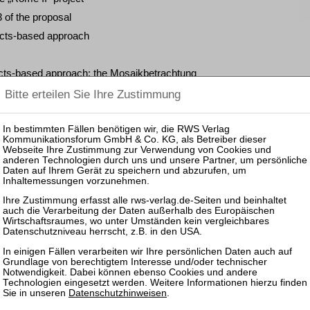
3 of the proposal
ffects-based approach
ects-based approach: the Mosaikbetrachtung
t, Brussels
 (Montpellier), Rechtsanwalt and Associate at the Cologne
inger
riedrich Wenzel Bulst, Richard Burnley, Jon Lawrence and
lier drafts of this paper. The authors would like to stress
eir personal opinions only. All errors and omissions are the
rfügbar.
Datenschutzhinweisen
.
zen und Rechtsprechung frei.