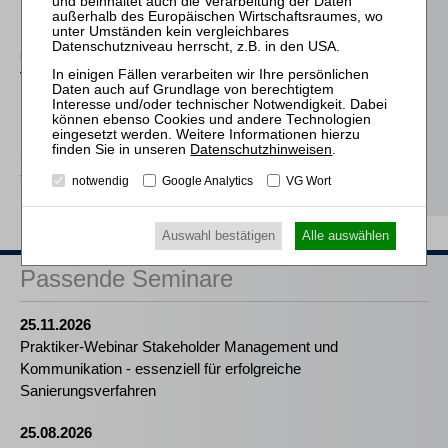
Die absolute und die
relative Vorrangregel im
Recht der
Unternehmensreorganisa
tion
Frind (Hrsg.)
Best Practice Insolvenz-
Datenschutzhinweisen
.
und
Sanierungsverwaltung
notwendig
Google Analytics
VG Wort
Auswahl bestätigen
Alle auswählen
Passende Seminare
25.11.2026
Praktiker-Webinar Stakeholder Management und
Kommunikation - essenziell für erfolgreiche
Sanierungsverfahren
25.08.2026