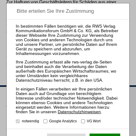
Zur Haftung von Geschäftsleitern für Schäden aus einer
Kartellordnungswidrigkeit, insbesondere für
Unternehmensgeldbußen
Besprechung von OLG Düsseldorf, Urt. v. 27. 7. 2023 – 6 U 1/22
(Kart)
ZWeR 2023, 428
Stefan Thomas
Structure and Enforcement of the SIEC Test – Analyzing the
CK Telecoms Judgment of the Court of Justice
ZWeR 2023, 446
Heftarchiv
2020–2026
Datenschutzhinweisen
.
2026
2025
notwendig
Google Analytics
VG Wort
2024
2023
Heft 4 (S. 333–472)