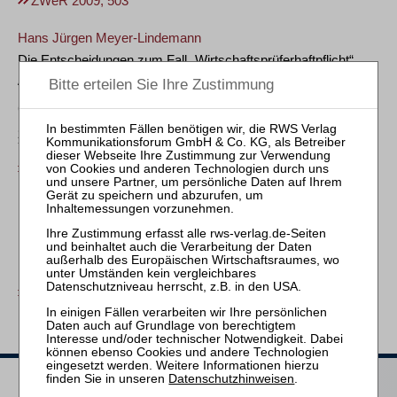
ZWeR 2009, 503
Hans Jürgen Meyer-Lindemann
Die Entscheidungen zum Fall „Wirtschaftsprüferhaftpflicht“
Anmerkung zu BKartA, Beschl. v. 10. 8. 2007 – B4-31/05, WuW/E
DE-V 1459; OLG Düsseldorf, Beschl. v. 27. 9. 2007 – VI-Kart 11/07
(V), WuW/E DE-R 2171; OLG Düsseldorf, Beschl. v. 17. 9. 2008 – VI-
Kart 11/07 (V), WuW/E DE-R 2540; OLG Düsseldorf, Beschl. v.
25. 3. 2008 – VI-Kart 16/07 (V), WuW/E DE-R 2283; BGH, Beschl. v.
7. 4. 2009 – KVR 34/08; BGH, Beschl. v. 23. 6. 2009 – KVR 57/08
ZWeR 2009, 522
BUCHREZENSION
Ulrich Immenga
Internationales Kartell- und Fusionskontrollverfahrensrecht
ZWeR 2009, 541
Heftarchiv
Datenschutzhinweisen
.