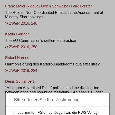
Frank Maier-Rigaud
/
Ulrich Schwalbe
/
Felix Forster
The Role of Non-Coordinated Effects in the Assessment of
Minority Shareholdings
ZWeR 2016, 246
Katrin Gaßner
The EU Commission’s settlement practice
ZWeR 2016, 258
Rafael Harnos
Harmonisierung des Kartellbußgeldrechts qua effet utile?
ZWeR 2016, 284
Denis Schlimpert
“Minimum Advertised Price” policies and the dividing line
between price and non-price restraints – An analysis under
U.S. antitrust and EU competition law in view of recent UK
decisions
ZWeR 2016, 308