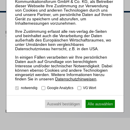
Heftarchiv
2020–2026
2010–2019
2019
2018
2017
2016
Heft 4 (S. 329–460)
Heft 3 (S. 205–328)
Heft 2 (S. 89–204)
Heft 1 (S. 1–88)
Datenschutzhinweisen
.
2015
2014
notwendig
Google Analytics
VG Wort
2013
2012
2011
Auswahl bestätigen
Alle auswählen
2010
2003–2009