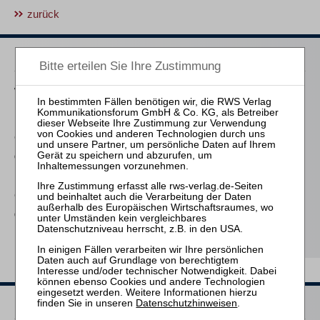
zurück
Passende Bücher
Wächter
M&A Litigation
Göthel (Hrsg.)
Grenzüberschreitende
M&A-Transaktionen
Göthel (Hrsg.)
Grenzüberschreitende
M&A-Transaktionen
Passende Seminare
Datenschutzhinweisen
.