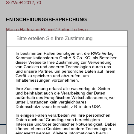
ZWeR 2012, 70
ENTSCHEIDUNGSBESPRECHUNG
Marco Hartmann-Rüppel
/
Philipp Ludewig
Entscheidung für die Passing-On-Defence im deutschen
Recht
Zur ORWI-Entscheidung des Bundesgerichtshofs
ZWeR 2012, 90
BUCHREZENSION
Christian Alexander
Der Anspruch auf Schadensersatz bei Verstößen gegen EU-
Kartellrecht
ZWeR 2012, 106
Heftarchiv